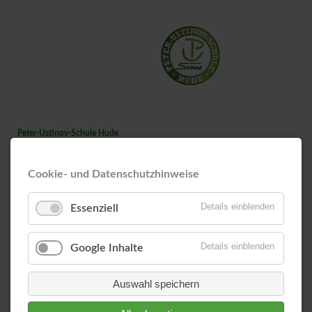
Peter-Ustinov-Schule Hude
Vielstedter Kirchweg 15
27798 Hude
Cookie- und Datenschutzhinweise
Tel.: 04408 / 80990-0
Fax: 04408 / 80990135
Details einblenden
Essenziell
Details einblenden
Google Inhalte
Wichtige Links
Downloads
Auswahl speichern
Kollegium
Kontakt