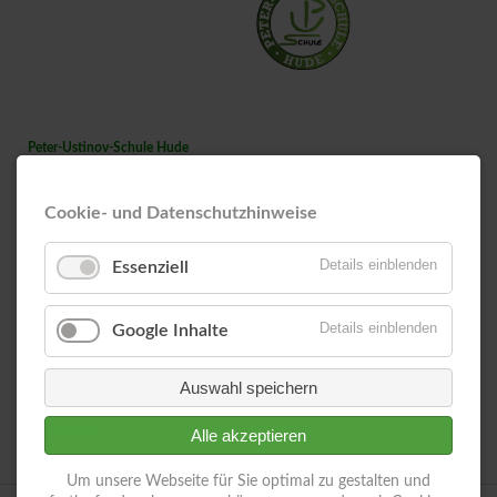
Peter-Ustinov-Schule Hude
Vielstedter Kirchweg 15
27798 Hude
Cookie- und Datenschutzhinweise
Tel.: 04408 / 80990-0
Fax: 04408 / 80990135
Details einblenden
Essenziell
Details einblenden
Google Inhalte
Wichtige Links
Downloads
Auswahl speichern
Kollegium
Kontakt
Alle akzeptieren
Um unsere Webseite für Sie optimal zu gestalten und