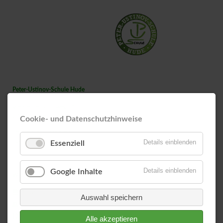
Peter-Ustinov-Schule Hude
Vielstedter Kirchweg 15
27798 Hude
Cookie- und Datenschutzhinweise
Tel.: 04408 / 80990-0
Fax: 04408 / 80990135
Details einblenden
Essenziell
Details einblenden
Google Inhalte
Wichtige Links
Downloads
Auswahl speichern
Kollegium
Kontakt
Alle akzeptieren