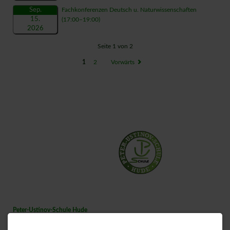
Sep.
Fachkonferenzen Deutsch u. Naturwissenschaften
15.
(17:00–19:00)
2026
Seite 1 von 2
1
2
Vorwärts
Peter-Ustinov-Schule Hude
Vielstedter Kirchweg 15