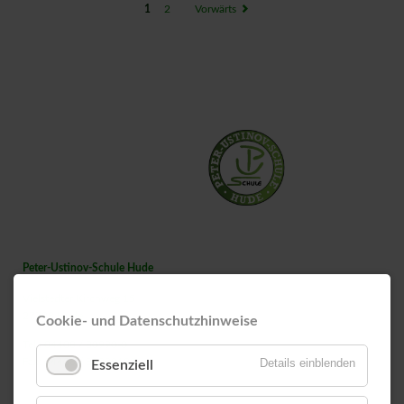
1
2
Vorwärts
Peter-Ustinov-Schule Hude
Vielstedter Kirchweg 15
27798 Hude
Cookie- und Datenschutzhinweise
Tel.: 04408 / 80990-0
Fax: 04408 / 80990135
Details einblenden
Essenziell