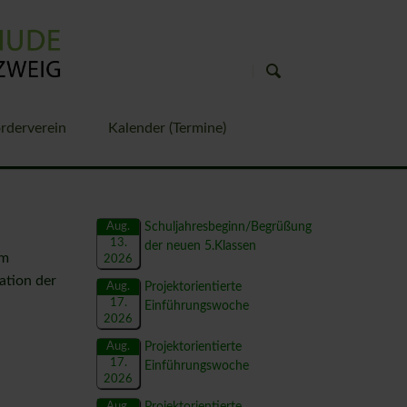
rderverein
Kalender (Termine)
Frankreich
Polen
Aug.
Schuljahresbeginn/Begrüßung
t
13.
Italien
der neuen 5.Klassen
im
2026
ation der
Aug.
Projektorientierte
17.
Einführungswoche
2026
ule
Aug.
Projektorientierte
- und Sozialverhaltens
17.
Einführungswoche
2026
Aug.
Projektorientierte