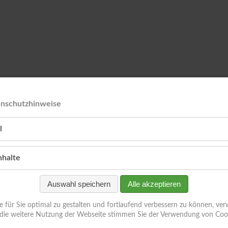
enschutzhinweise
-Ustinov-Schule Hude
Wichtige Links
l
edter Kirchweg 15
Downloads
 Hude
Kollegium
nhalte
Kontakt
04408 / 80990-0
04408 / 80990135
Auswahl speichern
Alle akzeptieren
für Sie optimal zu gestalten und fortlaufend verbessern zu können, ve
die weitere Nutzung der Webseite stimmen Sie der Verwendung von Cook
Navi
behalten.
Suc
über