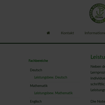
Kontakt
Information
Bestellsystem 
Vertretungspla
Schülerbeförd
Leist
Navigation
Fachbereiche
Info Oberschul
überspringen
Neben de
Organisation
Deutsch
Lernproz
Unsere Schule
Leistungsbew. Deutsch
individu
schriftl
Unterrichtszeit
Mathematik
Leistung
Personal
Leistungsbew. Mathematik
Gremien
Die Note
Englisch