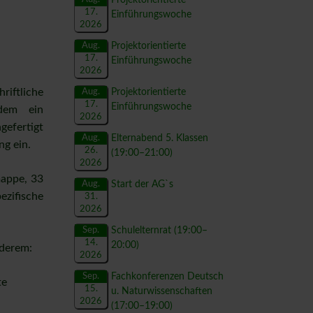
17.
Einführungswoche
2026
eruf"
Aug.
Projektorientierte
17.
Einführungswoche
2026
n
iftliche
Aug.
Projektorientierte
17.
Einführungswoche
 dem ein
2026
efertigt
Aug.
Elternabend 5. Klassen
ng ein.
en
26.
(19:00–21:00)
2026
mappe, 33
Aug.
Start der AG`s
zifische
31.
2026
Sep.
Schulelternrat
(19:00–
en
14.
20:00)
nderem:
2026
Sep.
Fachkonferenzen Deutsch
te
15.
u. Naturwissenschaften
2026
(17:00–19:00)