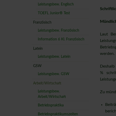
Ganztag
Leistungsbew. Englisch
Schriftl
Sozialpädagogi
TOEFL Junior® Test
Beratungslehre
Mündlich
Französisch
FSJ-ler
Leistungsbew. Französisch
Laut Be
Downloads
Information 6 Kl. Französisch
Leistun
Betrieb
Latein
werden. 
Leistungsbew. Latein
GSW
Deshalb 
% schri
Leistungsbew. GSW
Leistung
Arbeit/Wirtschaft
Leistungsbew.
Zu mündl
Arbeit/Wirtschaft
Beitr
Betriebspraktika
beric
Betriebspraktikumszeiten