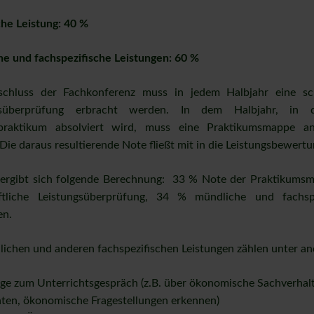
Chemie
Umgang mit Rauchern
Das Schulaquarium
Ausbildungsplatzbörse
Mobilitätskonzept
Elternvertretung
Mensa
Leistungsbew. im Fach Chemie
iche Leistung: 40 %
Extreme Witterung
Gütesiegel "Startklar für den B
k
Physik
Schulsanitätsdienst
Sprachförderkonzept
Schülervertretung
AG-Angebote
Insa Coordes
Leistungsbew. Physik
r
Sport
Theater AG
Medienkonzept
Schüler-Schüler Lernhilfe
Michael Firzlaff
Leistungsbew. Sport
e und fachspezifische Leistungen: 60 %
Musik
Partnerschule Universum Bremen
Umgang mit Raucher
Leistungsbew. Musik
schluss der Fachkonferenz muss in jedem Halbjahr eine schr
Kunst
Begrüßung der neuen 5.Klassen
Leistungsbew. Kunst
gsüberprüfung erbracht werden. In dem Halbjahr, in
Religion
Catering-AG
Leistungsbew. Religion
spraktikum absolviert wird, muss eine Praktikumsmappe ang
Werte u. Normen
ENTER-Projekt
Die daraus resultierende Note fließt mit in die Leistungsbewertu
Leistungsbew. Werte u. Norm
Technik
Schulband-AG
Leistungsbew. Technik
ergibt sich folgende Berechnung: 33 % Note der Praktikums
Gestaltendes Werken
Leistungsbew. Werken
ftliche Leistungsüberprüfung, 34 % mündliche und fachspe
Profil Technik
en.
Textiles Gestalten
Leistungsbew. Textiles Gestalt
ichen und anderen fachspezifischen Leistungen zählen unter a
Hauswirtschaft
Leistungsbew. Hauswirtschaft
Profil Gesundheit und Soziales
äge zum Unterrichtsgespräch (z.B. über ökonomische Sachverhal
hten, ökonomische Fragestellungen erkennen)