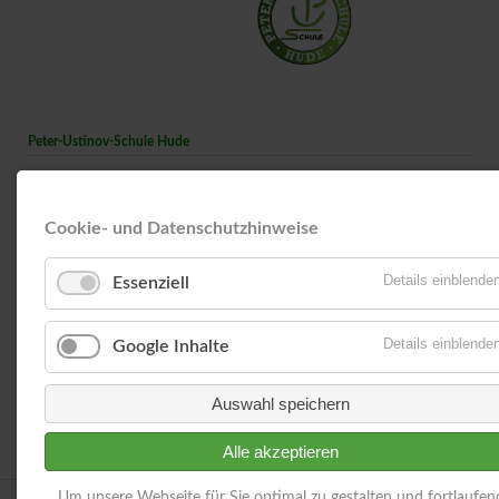
Peter-Ustinov-Schule Hude
Vielstedter Kirchweg 15
27798 Hude
Cookie- und Datenschutzhinweise
Tel.: 04408 / 80990-0
Fax: 04408 / 80990135
Details einblende
Essenziell
Wichtige Links
Details einblende
Google Inhalte
Downloads
Kollegium
Auswahl speichern
Kontakt
Alle akzeptieren
Um unsere Webseite für Sie optimal zu gestalten und fortlaufen