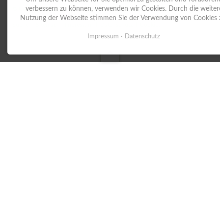
verbessern zu können, verwenden wir Cookies. Durch die weiter
© Copyright 2026. Oberschule Hude. Alle Rechte vorbehalten.
Nutzung der Webseite stimmen Sie der Verwendung von Cookies 
Navigation
Suche
Sitemap
Impressum
Datenschutz
Cookies
überspringen
Impressum
Datenschutz