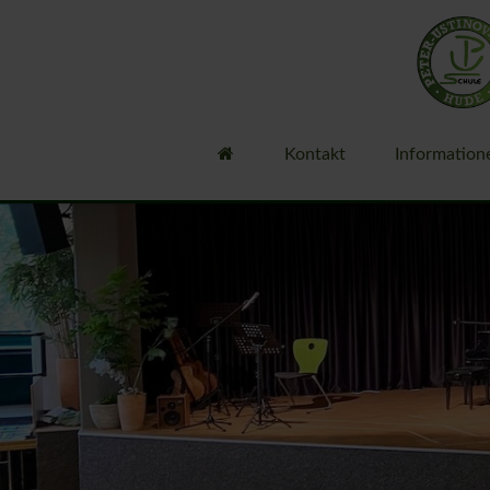
Kontakt
Information
Bestellsystem 
Vertretungspla
Schülerbeförd
Info Oberschul
Organisation
Unsere Schule
Unterrichtszeit
Personal
Gremien