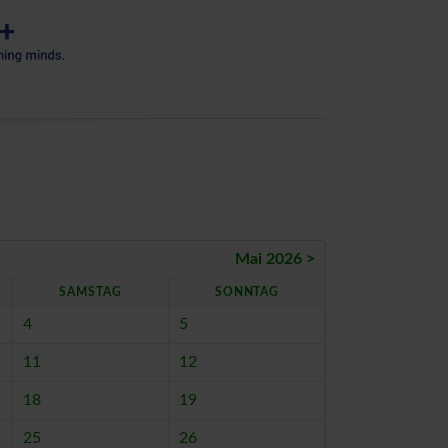
Mai 2026 >
SA
MSTAG
SO
NNTAG
4
5
11
12
18
19
25
26