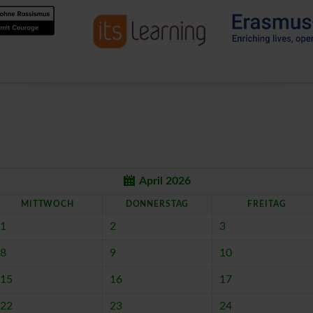
April 2026
MI
TTWOCH
DO
NNERSTAG
FR
EITAG
1
2
3
8
9
10
15
16
17
22
23
24