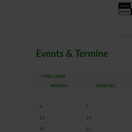
Events & Termine
< März 2026
MO
NTAG
DI
ENSTAG
6
7
13
14
20
21